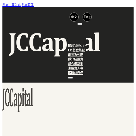
跳到主要內容
跳到頁尾
關於我們
GP /
LP 基金
集誠
創投系列
團
隊介紹
投資
組合
最新消
息
投資人專
區
聯絡我們